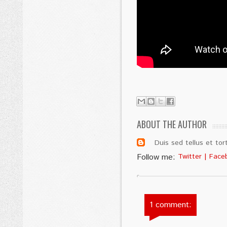
ABOUT THE AUTHOR
Duis sed tellus et tor
Follow me:
Twitter
|
Face
1 comment: