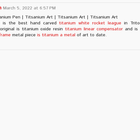
n
March 5, 2022 at 6:57 PM
anium Pen | Titsanium Art | Titsanium Art | Titsanium Art
t is the best hand carved
titanium white rocket league
in Trit
riginal is titanium oxide resin
titanium linear compensator
and is 
 frame
metal piece
is titanium a metal
of art to date.