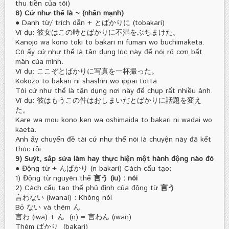
thu tiền của tôi)
8) Cứ như thể là ~ (nhấn mạnh)
● Danh từ/ trích dẫn + とばかりに (tobakari)
Ví dụ: 彼女はこの時とばかりに不満をぶちまけた。
Kanojo wa kono toki to bakari ni fuman wo buchimaketa.
Cô ấy cứ như thể là tận dụng lúc này để nói rõ cơn bất
mãn của mình.
Ví dụ: ここぞとばかりに写真を一杯撮った。
Kokozo to bakari ni shashin wo ippai totta.
Tôi cứ như thể là tận dụng nơi này để chụp rất nhiều ảnh.
Ví dụ: 彼はもうこの件はおしまいだとばかりに話題を変え
た。
Kare wa mou kono ken wa oshimaida to bakari ni wadai wo
kaeta.
Anh ấy chuyển đề tài cứ như thể nói là chuyện này đã kết
thúc rồi.
9) Suýt, sắp sửa làm hay thực hiện một hành động nào đó
● Động từ + んばかり (n bakari) Cách cấu tạo:
1) Động từ nguyên thể
言う (iu) : nói
2) Cách cấu tạo thể phủ định của động từ
言う
言わない (iwanai) : Không nói
Bỏ ない và thêm ん
言わ (iwa) + ん (n) = 言わん (iwan)
Thêm ばかり (bakari)