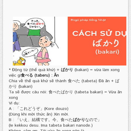
* Động từ (thể quá khứ) +
ばかり
(bakari) = vừa làm xong
việc gì
食べる (taberu) : Ăn
Chia về thể quá khứ sẽ thành 食べた (tabeta) Đã ăn + ば
かり (bakari)
Ta sẽ được câu nói: 食べたばかり (tabeta bakari) = Vừa ăn
xong
Ví dụ:
A : 「これどうぞ」(Kore douzo)
(Dùng khi mời thức ăn) Xin mời.
B : 「いえ、結構です。今、食べた
ばかり
なので」
(Ie kekkou desu. Ima tabeta bakari nanode.)