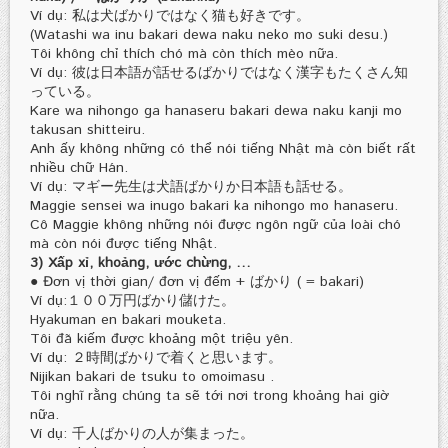
Ví dụ: 私は犬ばかりではなく猫も好きです。
(Watashi wa inu bakari dewa naku neko mo suki desu.)
Tôi không chỉ thích chó mà còn thích mèo nữa.
Ví dụ: 彼は日本語が話せるばかりではなく漢字もたくさん知
っている。
Kare wa nihongo ga hanaseru bakari dewa naku kanji mo
takusan shitteiru.
Anh ấy không những có thể nói tiếng Nhật mà còn biết rất
nhiều chữ Hán.
Ví dụ: マギー先生は犬語ばかりか日本語も話せる。
Maggie sensei wa inugo bakari ka nihongo mo hanaseru.
Cô Maggie không những nói được ngôn ngữ của loài chó
mà còn nói được tiếng Nhật.
3) Xấp xỉ, khoảng, ước chừng, …
● Đơn vị thời gian/ đơn vị đếm + ばかり ( = bakari)
Ví dụ:１００万円ばかり儲けた。
Hyakuman en bakari mouketa.
Tôi đã kiếm được khoảng một triệu yên.
Ví dụ: ２時間ばかりで着くと思います。
Nijikan bakari de tsuku to omoimasu .
Tôi nghĩ rằng chúng ta sẽ tới nơi trong khoảng hai giờ
nữa.
Ví dụ: 千人ばかりの人が集まった。