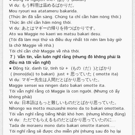
Ví dụ: もう料理は温めるばかりだ。
Mou ryouri wa atatameru bakarida.
(Thức ăn đã sẵn sàng. Chúng ta chỉ cần hâm nóng thôi.)
Thức ăn chỉ cần hâm nóng thôi.
Ví dụ: あとはマギーの帰りを待つばかりです。
Ato wa Maggie no kaeri wo matsu bakari desu.
(Tôi đã làm mọi thứ và điều duy nhất tôi nên làm bây giờ
là chờ Maggie về nhà.)
Tôi chỉ cần chờ Maggie về nhà thôi.
７）Vẫn tin, vẫn luôn nghĩ rằng (nhưng đó không phải là
điều mà tôi vẫn nghĩ)
● Động từ, danh từ, tính từ + (もの（だ）)とばかり
( (mono(da)) to bakari) just + 思っていた ( omotte ita)
Ví dụ: マギー先生は人間だとばかり思っていた。
Maggie sensei wa ningen dato bakari omotte ita.
Tôi vẫn nghĩ rằng cô Maggie là con người. (Nhưng cô ấy
không phải)
Ví dụ: 日本語はもっと難しいものだとばかり思っていた。
Nihongo wa motto muzuashii mono da to bakari omotteita.
Tôi vẫn nghĩ rằng tiếng Nhật khó hơn. (nhưng không đúng)
Ví dụ: ただでもらえるものだとばかり思っていたのに…
Tada de moraeru mono dato bakari omotte itanoni….
Tôi nghĩ rằng sẽ được cho miễn phí (nhưng sau đó họ lại