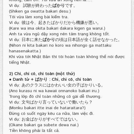
Không, cảm ơn. Tôi vừa ăn xong nên là….
Ví dụ: 試験が終わった
ばかり
です。
(Shiken ga owatta bakari desu.)
Tôi vừa làm xong bài kiểm tra.
Ví dụ: 彼は今、起きたばかりだから機嫌が悪い。
(Kare wa ima okita bakari dakara kigen ga warui.)
Anh ta vừa ngủ dậy xong nên tâm trạng không tốt.
Ví dụ: 日本に来た
ばかり
の頃は日本語が全く話せなかった。
(Nihon ni kita bakari no koro wa nihongo ga mattaku
hanasenakatta.)
Khi vừa tới Nhật Bản thì tôi hoàn toàn không thể nói được
tiếng Nhật.
2) Chỉ, chỉ có, chỉ toàn (một thứ)
● Danh từ + ばかり : Chỉ, chỉ có, chỉ toàn
Ví dụ: あのクラスにはかわいい女の子ばかりいる。
(Ano kurasu ni wa kawaii onnanoko bakari iru.)
Trong lớp đó chỉ toàn những cô gái dễ thương.
Ví dụ: 文句ばかり言っていないで働いたら？
(Monku bakari itte inai de hataraitara?)
Đừng có suốt ngày kêu ca nữa, làm việc đi.
Ví dụ: お金ばかりがすべてではない。
(Okane bakari ga subete dewa nai.)
Tiền không phải là tất cả.