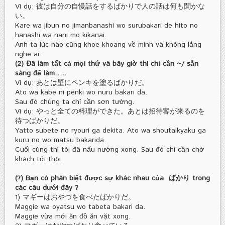
Ví dụ: 彼は自分の自慢話をするばかりで人の話は何も聞かな
い。
Kare wa jibun no jimanbanashi wo surubakari de hito no
hanashi wa nani mo kikanai.
Anh ta lúc nào cũng khoe khoang về mình và không lắng
nghe ai.
(2) Đã làm tất cả mọi thứ và bây giờ thì chỉ cần ~/ sẵn
sàng để làm…..
Ví dụ: あとは壁にペンキを塗るばかりだ。
Ato wa kabe ni penki wo nuru bakari da.
Sau đó chúng ta chỉ cần sơn tường.
Ví dụ: やっと全ての料理ができた。あとは招待客が来るのを
待つばかりだ。
Yatto subete no ryouri ga dekita. Ato wa shoutaikyaku ga
kuru no wo matsu bakarida.
Cuối cùng thì tôi đã nấu nướng xong. Sau đó chỉ cần chờ
khách tới thôi.
(?) Bạn có phân biệt được sự khác nhau của ばかり trong
các câu dưới đây ?
1) マギーはおやつを食べたばかりだ。
Maggie wa oyatsu wo tabeta bakari da.
Maggie vừa mới ăn đồ ăn vặt xong.