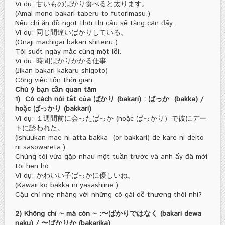
Ví dụ: 甘いものばかり食べると太ります。
(Amai mono bakari taberu to futorimasu.)
Nếu chỉ ăn đồ ngọt thôi thì cậu sẽ tăng cân đấy.
Ví dụ: 同じ間違いばかりしている。
(Onaji machigai bakari shiteiru.)
Tôi suốt ngày mắc cùng một lỗi.
Ví dụ: 時間ばかりかかる仕事
(Jikan bakari kakaru shigoto)
Công việc tốn thời gian.
Chú ý bạn cần quan tâm
1) Có cách nói tắt của ばかり (bakari) : ばっか (bakka) /
hoặc ばっかり (bakkari)
Ví dụ: １週間前に会ったばっか (hoặc ばっかり）で彼にデー
トに誘われた。
(Ishuukan mae ni atta bakka (or bakkari) de kare ni deito
ni sasowareta.)
Chúng tôi vừa gặp nhau một tuần trước và anh ấy đã mời
tôi hẹn hò.
Ví dụ: かわいい子ばっかに優しいね。
(Kawaii ko bakka ni yasashiine.)
Cậu chỉ nhẹ nhàng với những cô gái dễ thương thôi nhỉ?
2) Không chỉ ~ mà còn ~ :〜ばかりではなく (bakari dewa
naku) / 〜ばかりか (bakarika)