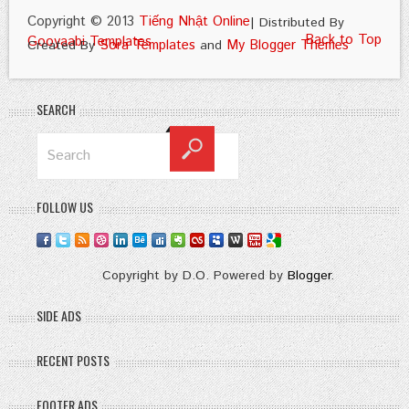
Copyright © 2013
Tiếng Nhật Online
| Distributed By
Back to Top
Gooyaabi Templates
Sora Templates
My Blogger Themes
Created By
and
SEARCH
FOLLOW US
Copyright by D.O. Powered by
Blogger
.
SIDE ADS
RECENT POSTS
FOOTER ADS