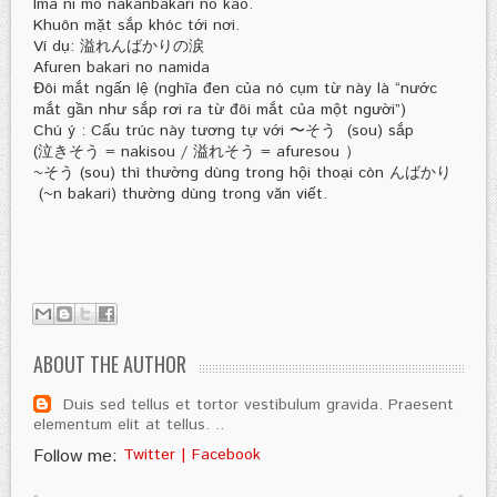
Ima ni mo nakanbakari no kao.
Khuôn mặt sắp khóc tới nơi.
Ví dụ: 溢れんばかりの涙
Afuren bakari no namida
Đôi mắt ngấn lệ (nghĩa đen của nó cụm từ này là “nước
mắt gần như sắp rơi ra từ đôi mắt của một người”)
Chú ý : Cấu trúc này tương tự với 〜そう (sou) sắp
(泣きそう = nakisou / 溢れそう = afuresou ）
~そう (sou) thì thường dùng trong hội thoại còn んばかり
(~n bakari) thường dùng trong văn viết.
ABOUT THE AUTHOR
Duis sed tellus et tortor vestibulum gravida. Praesent
elementum elit at tellus. ..
Follow me:
Twitter
|
Facebook