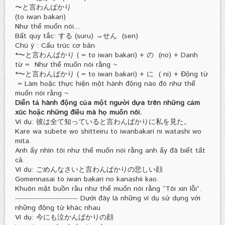
〜と言わんばかり
(to iwan bakari)
Như thể muốn nói...
Bất quy tắc: する (suru) →せん (sen)
Chú ý : Cấu trúc cơ bản
*〜と言わんばかり ( = to iwan bakari) + の (no) + Danh
từ = Như thể muốn nói rằng ~
*〜と言わんばかり ( = to iwan bakari) + に ( ni) + Động từ
= Làm hoặc thực hiện một hành động nào đó như thể
muốn nói rằng ~
Diễn tả hành động của một người dựa trên những cảm
xúc hoặc những điều mà họ muốn nói.
Ví dụ: 彼は全て知っていると言わんばかりに私を見た。
Kare wa subete wo shitteiru to iwanbakari ni watashi wo
mita.
Anh ấy nhìn tôi như thể muốn nói rằng anh ấy đã biết tất
cả.
Ví dụ: ごめんなさいと言わんばかりの悲しい顔
Gomennasai to iwan bakari no kanashii kao.
Khuôn mặt buồn rầu như thể muốn nói rằng “Tôi xin lỗi”.
------------------------- Dưới đây là những ví dụ sử dụng với
những động từ khác nhau
Ví dụ: 今にも泣かんばかりの顔