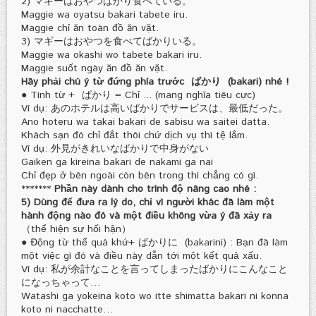
2) マギーはおやつばかり食べている。
Maggie wa oyatsu bakari tabete iru.
Maggie chỉ ăn toàn đồ ăn vặt.
3) マギーはおやつを食べてばかりいる。
Maggie wa okashi wo tabete bakari iru.
Maggie suốt ngày ăn đồ ăn vặt.
Hãy phải chú ý từ đứng phía trước ばかり (bakari) nhé !
● Tính từ + ばかり = Chỉ ... (mang nghĩa tiêu cực)
Ví dụ: あのホテルは高いばかりでサービスは、最低だった。
Ano hoteru wa takai bakari de sabisu wa saitei datta.
Khách sạn đó chỉ đắt thôi chứ dịch vụ thì tệ lắm.
Ví dụ: 外見がきれいなばかりで中身がない
Gaiken ga kireina bakari de nakami ga nai
Chỉ đẹp ở bên ngoài còn bên trong thì chẳng có gì.
*******
Phần này dành cho trình độ nâng cao nhé :
5) Dùng để đưa ra lý do, chỉ vì người khác đã làm một
hành động nào đó và một điều không vừa ý đã xảy ra
（thể hiện sự hối hận）
● Động từ thể quá khứ+ ばかりに (bakarini) : Bạn đã làm
một việc gì đó và điều này dẫn tới một kết quả xấu.
Ví dụ: 私が余計なことを言ってしまったばかりにこんなこと
になっちゃって…
Watashi ga yokeina koto wo itte shimatta bakari ni konna
koto ni nacchatte…