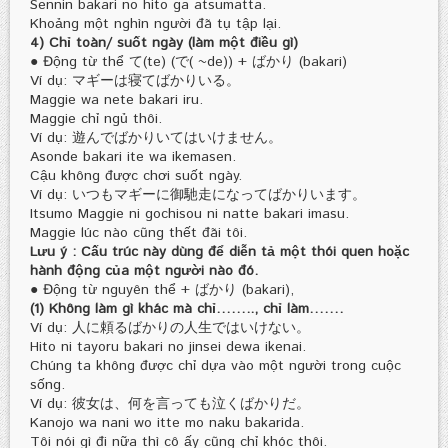
Sennin bakari no hito ga atsumatta.
Khoảng một nghìn người đã tụ tập lại.
4) Chỉ toàn/ suốt ngày (làm một điều gì)
● Động từ thể て(te) (で( ~de)) + ばかり (bakari)
Ví dụ: マギーは寝てばかりいる。
Maggie wa nete bakari iru.
Maggie chỉ ngủ thôi.
Ví dụ: 遊んでばかりいてはいけません。
Asonde bakari ite wa ikemasen.
Cậu không được chơi suốt ngày.
Ví dụ: いつもマギーに御馳走になってばかりいます。
Itsumo Maggie ni gochisou ni natte bakari imasu.
Maggie lúc nào cũng thết đãi tôi.
Lưu ý : Cấu trúc này dùng để diễn tả một thói quen hoặc
hành động của một người nào đó.
● Động từ nguyên thể + ばかり (bakari),
(1) Không làm gì khác mà chỉ…….., chỉ làm…….
Ví dụ: 人に頼るばかりの人生ではいけない。
Hito ni tayoru bakari no jinsei dewa ikenai.
Chúng ta không được chỉ dựa vào một người trong cuộc
sống.
Ví dụ: 彼女は、何を言っても泣くばかりだ。
Kanojo wa nani wo itte mo naku bakarida.
Tôi nói gì đi nữa thì cô ấy cũng chỉ khóc thôi.