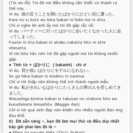
(Tôi xin lỗi) Tôi đã nói điều không cần thiết và thành ra
thế này…..
Ví dụ: 彼の言うことを聞いたばかりにひどい目に遭った。
Kare no iu koto wo kiita bakari ni hidoi me ni atta.
Chỉ vì nghe lời anh ấy mà tôi đã gặp rắc rối.
Ví dụ: パーティーに行ったばかりに会いたくなかった人に会
ってしまった。
Paatei ni itta bakari ni aitaku nakatta hito ni atte
shimatta.
Vì tới bữa tiệc nên tôi đã gặp người mà tôi không muốn
gặp.
● Tính từ + ばかりに ( bakarini) : chỉ vì
Ví dụ: 背が低いばかりにモデルになれない。
Se ga hikui bakari ni moderu ni narenai.
Chỉ vì tôi thấp nên không thể trở thành người mẫu.
Ví dụ: 私がきれいなばかりにたくさんの男の人を苦しめてき
ました。
Watashiga kireina bakari ni takusan no otokono hito wo
kurushimete kimashita. (Maggie dan)
Chỉ vì tôi quá xinh đẹp nên khiến cho nhiều người đàn ông
đau khổ.
6) Đã sẵn sàng ~, bạn đã làm mọi thứ và điều duy nhất
bây giờ phải làm đó là ~
● Động từ nguyên thể+ ばかり (bakari)